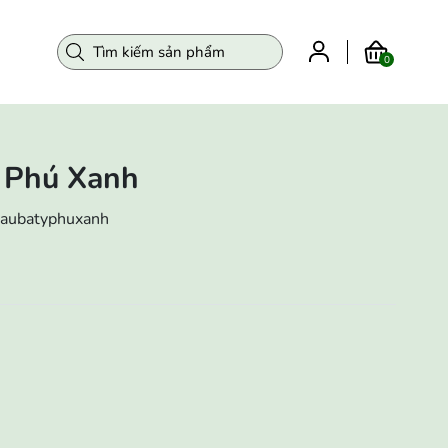
0
ỷ Phú Xanh
raubatyphuxanh