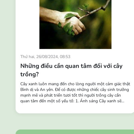
Thứ hai, 26/08/2024, 08:53
Những điều cần quan tâm đối với cây
trồng?
Cây xanh luôn mang đến cho lòng người một cảm giác thật
Bình dị và An yên. Để có được những chiếc cây sinh trưởng
mạnh mẽ và phát triển tươi tốt thì người trồng cây cần
quan tâm đến một số yếu tố: 1. Ánh sáng Cây xanh sẽ
thích nghi dần với các điều kiện ánh sáng khác nhau và
theo thời gian chúng cũng sẽ thích nghi với các môi trường
khác nhau. Vì vậy, ngoài tác dụng trang trí,...