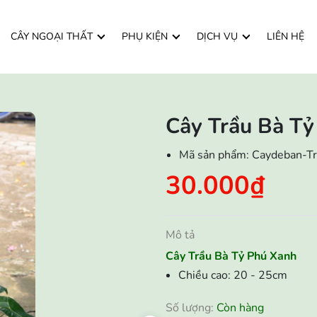
CÂY NGOẠI THẤT
PHỤ KIỆN
DỊCH VỤ
LIÊN HỆ
Cây Trầu Bà T
Mã sản phẩm:
Caydeban-T
30.000₫
Mô tả
Cây Trầu Bà Tỷ Phú Xanh
Chiều cao: 20 - 25cm
Số lượng:
Còn hàng