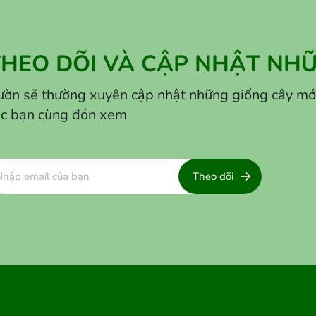
THEO DÕI VÀ CẬP NHẬT NHỮ
ờn sẽ thường xuyên cập nhật những giống cây mới lạ
ác bạn cùng đón xem
Theo dõi