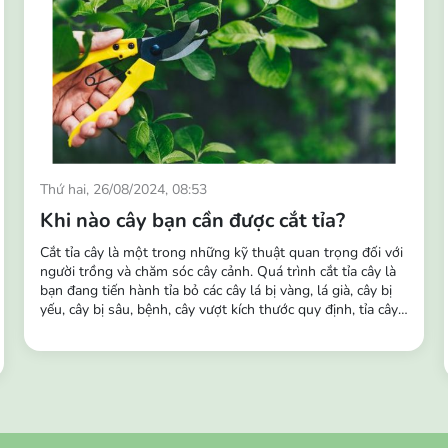
Thứ hai, 26/08/2024, 08:53
Khi nào cây bạn cần được cắt tỉa?
Cắt tỉa cây là một trong những kỹ thuật quan trọng đối với
người trồng và chăm sóc cây cảnh. Quá trình cắt tỉa cây là
bạn đang tiến hành tỉa bỏ các cây lá bị vàng, lá già, cây bị
yếu, cây bị sâu, bệnh, cây vượt kích thước quy định, tỉa cây
tại chỗ có cây mọc dày và dặm cây khỏe vào chỗ không
mọc hoặc cây bị chết,... Tầm quan trọng của việc cắt tỉa
cây: Giúp kích thích sinh trưởng...