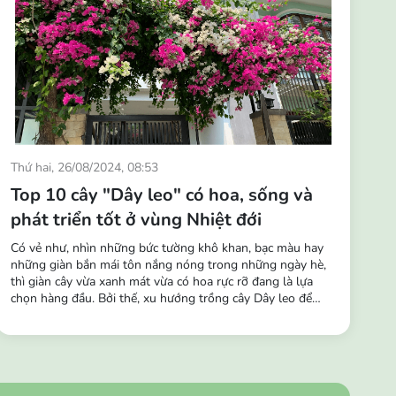
Thứ hai, 26/08/2024, 08:53
Top 10 cây "Dây leo" có hoa, sống và
phát triển tốt ở vùng Nhiệt đới
Có vẻ như, nhìn những bức tường khô khan, bạc màu hay
những giàn bắn mái tôn nắng nóng trong những ngày hè,
thì giàn cây vừa xanh mát vừa có hoa rực rỡ đang là lựa
chọn hàng đầu. Bởi thế, xu hướng trồng cây Dây leo để
trang trí và tô điểm cho không gian đang trở nên phổ biến
hơn. Những chùm hoa buông rủ leo tường, hàng rào, ban
công,… vô cùng sinh động, tạo nên...