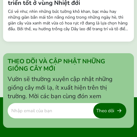
triển tốt ở vùng Nhiệt đới
Có vẻ như, nhìn những bức tường khô khan, bạc màu hay
những giàn bắn mái tôn nắng nóng trong những ngày hè, thì
giàn cây vừa xanh mát vừa có hoa rực rỡ đang là lựa chọn hàng
đầu. Bởi thế, xu hướng trồng cây Dây leo để trang trí và tô điểm
cho không gian đang trở nên phổ biến hơn. Những chùm hoa
buông rủ leo tường, hàng rào, ban công,… vô cùng sinh động,
tạo nên...
THEO DÕI VÀ CẬP NHẬT NHỮNG
GIỐNG CÂY MỚI
Vườn sẽ thường xuyên cập nhật những
giống cây mới lạ, ít xuất hiện trên thị
trường. Mời các bạn cùng đón xem
Theo dõi