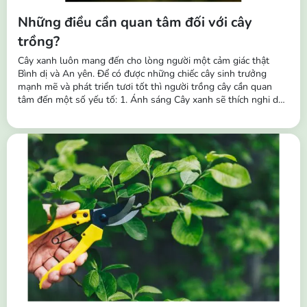
Những điều cần quan tâm đối với cây
trồng?
Cây xanh luôn mang đến cho lòng người một cảm giác thật
Bình dị và An yên. Để có được những chiếc cây sinh trưởng
mạnh mẽ và phát triển tươi tốt thì người trồng cây cần quan
tâm đến một số yếu tố: 1. Ánh sáng Cây xanh sẽ thích nghi dần
với các điều kiện ánh sáng khác nhau và theo thời gian chúng
cũng sẽ thích nghi với các môi trường khác nhau. Vì vậy, ngoài
tác dụng trang trí,...