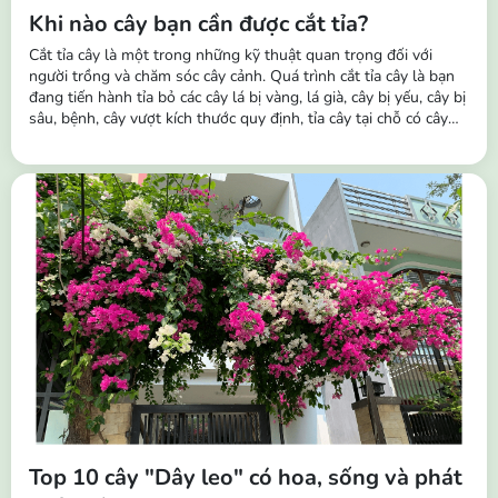
Khi nào cây bạn cần được cắt tỉa?
Cắt tỉa cây là một trong những kỹ thuật quan trọng đối với
người trồng và chăm sóc cây cảnh. Quá trình cắt tỉa cây là bạn
đang tiến hành tỉa bỏ các cây lá bị vàng, lá già, cây bị yếu, cây bị
sâu, bệnh, cây vượt kích thước quy định, tỉa cây tại chỗ có cây
mọc dày và dặm cây khỏe vào chỗ không mọc hoặc cây bị
chết,... Tầm quan trọng của việc cắt tỉa cây: Giúp kích thích sinh
trưởng...
Top 10 cây "Dây leo" có hoa, sống và phát