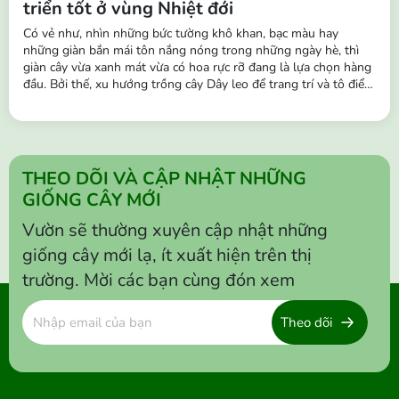
triển tốt ở vùng Nhiệt đới
Có vẻ như, nhìn những bức tường khô khan, bạc màu hay
những giàn bắn mái tôn nắng nóng trong những ngày hè, thì
giàn cây vừa xanh mát vừa có hoa rực rỡ đang là lựa chọn hàng
đầu. Bởi thế, xu hướng trồng cây Dây leo để trang trí và tô điểm
cho không gian đang trở nên phổ biến hơn. Những chùm hoa
buông rủ leo tường, hàng rào, ban công,… vô cùng sinh động,
tạo nên...
THEO DÕI VÀ CẬP NHẬT NHỮNG
GIỐNG CÂY MỚI
Vườn sẽ thường xuyên cập nhật những
giống cây mới lạ, ít xuất hiện trên thị
trường. Mời các bạn cùng đón xem
Theo dõi