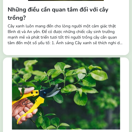
Những điều cần quan tâm đối với cây
trồng?
Cây xanh luôn mang đến cho lòng người một cảm giác thật
Bình dị và An yên. Để có được những chiếc cây sinh trưởng
mạnh mẽ và phát triển tươi tốt thì người trồng cây cần quan
tâm đến một số yếu tố: 1. Ánh sáng Cây xanh sẽ thích nghi dần
với các điều kiện ánh sáng khác nhau và theo thời gian chúng
cũng sẽ thích nghi với các môi trường khác nhau. Vì vậy, ngoài
tác dụng trang trí,...