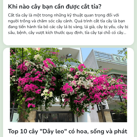
Khi nào cây bạn cần được cắt tỉa?
Cắt tỉa cây là một trong những kỹ thuật quan trọng đối với
người trồng và chăm sóc cây cảnh. Quá trình cắt tỉa cây là bạn
đang tiến hành tỉa bỏ các cây lá bị vàng, lá già, cây bị yếu, cây bị
sâu, bệnh, cây vượt kích thước quy định, tỉa cây tại chỗ có cây
mọc dày và dặm cây khỏe vào chỗ không mọc hoặc cây bị
chết,... Tầm quan trọng của việc cắt tỉa cây: Giúp kích thích sinh
trưởng...
Top 10 cây "Dây leo" có hoa, sống và phát