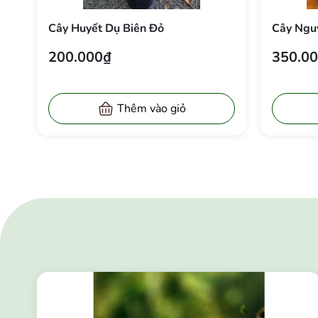
Cây Chuối "Heliconia Temptress"
Cây Huy
Sexy Red
100.000₫
200.0
Thêm vào giỏ