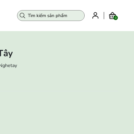
0
Tây
Nghetay