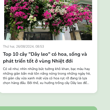
Thứ hai, 26/08/2024, 08:53
Top 10 cây "Dây leo" có hoa, sống và
phát triển tốt ở vùng Nhiệt đới
Có vẻ như, nhìn những bức tường khô khan, bạc màu hay
những giàn bắn mái tôn nắng nóng trong những ngày hè,
thì giàn cây vừa xanh mát vừa có hoa rực rỡ đang là lựa
chọn hàng đầu. Bởi thế, xu hướng trồng cây Dây leo để
trang trí và tô điểm cho không gian đang trở nên phổ biến
hơn. Những chùm hoa buông rủ leo tường, hàng rào, ban
công,… vô cùng sinh động, tạo nên...