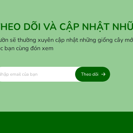
THEO DÕI VÀ CẬP NHẬT NHỮ
ờn sẽ thường xuyên cập nhật những giống cây mới lạ
ác bạn cùng đón xem
Theo dõi