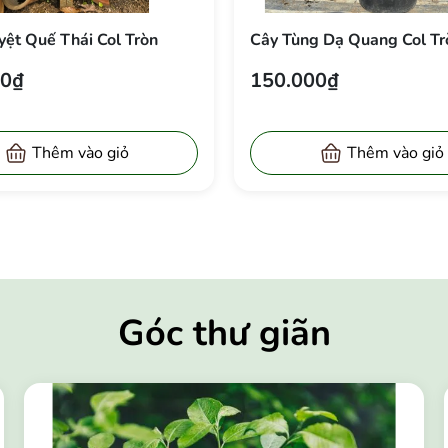
ết Dụ Biên Đỏ
Cây Nguyệt Quế Thái Col 
00₫
350.000₫
Thêm vào giỏ
Thêm vào giỏ
Góc thư giãn