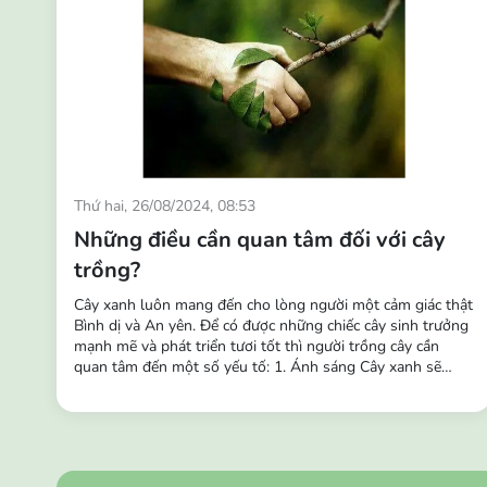
Thứ hai, 26/08/2024, 08:53
Những điều cần quan tâm đối với cây
trồng?
Cây xanh luôn mang đến cho lòng người một cảm giác thật
Bình dị và An yên. Để có được những chiếc cây sinh trưởng
mạnh mẽ và phát triển tươi tốt thì người trồng cây cần
quan tâm đến một số yếu tố: 1. Ánh sáng Cây xanh sẽ
thích nghi dần với các điều kiện ánh sáng khác nhau và
theo thời gian chúng cũng sẽ thích nghi với các môi trường
khác nhau. Vì vậy, ngoài tác dụng trang trí,...