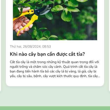
Thứ hai, 26/08/2024, 08:53
Khi nào cây bạn cần được cắt tỉa?
Cắt tỉa cây là một trong những kỹ thuật quan trọng đối với
người trồng và chăm sóc cây cảnh. Quá trình cắt tỉa cây là
bạn đang tiến hành tỉa bỏ các cây lá bị vàng, lá già, cây bị
yếu, cây bị sâu, bệnh, cây vượt kích thước quy định, tỉa cây
tại chỗ có cây mọc dày và dặm cây khỏe vào chỗ không
mọc hoặc cây bị chết,... Tầm quan trọng của việc cắt tỉa
cây: Giúp kích thích sinh trưởng...