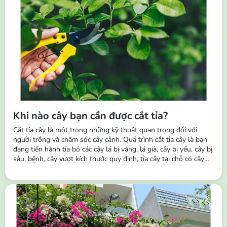
Khi nào cây bạn cần được cắt tỉa?
Cắt tỉa cây là một trong những kỹ thuật quan trọng đối với
người trồng và chăm sóc cây cảnh. Quá trình cắt tỉa cây là bạn
đang tiến hành tỉa bỏ các cây lá bị vàng, lá già, cây bị yếu, cây bị
sâu, bệnh, cây vượt kích thước quy định, tỉa cây tại chỗ có cây
mọc dày và dặm cây khỏe vào chỗ không mọc hoặc cây bị
chết,... Tầm quan trọng của việc cắt tỉa cây: Giúp kích thích sinh
trưởng...