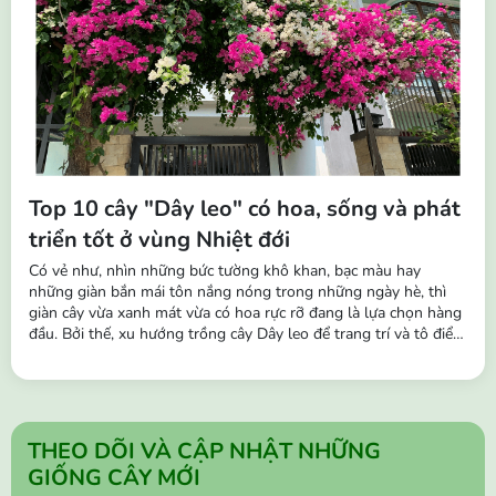
Top 10 cây "Dây leo" có hoa, sống và phát
triển tốt ở vùng Nhiệt đới
Có vẻ như, nhìn những bức tường khô khan, bạc màu hay
những giàn bắn mái tôn nắng nóng trong những ngày hè, thì
giàn cây vừa xanh mát vừa có hoa rực rỡ đang là lựa chọn hàng
đầu. Bởi thế, xu hướng trồng cây Dây leo để trang trí và tô điểm
cho không gian đang trở nên phổ biến hơn. Những chùm hoa
buông rủ leo tường, hàng rào, ban công,… vô cùng sinh động,
tạo nên...
THEO DÕI VÀ CẬP NHẬT NHỮNG
GIỐNG CÂY MỚI