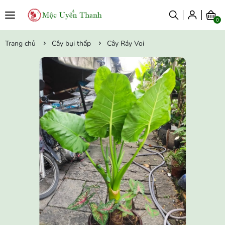
0
Trang chủ
Cây bụi thấp
Cây Ráy Voi