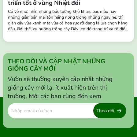
triển tốt ở vùng Nhiệt đới
Có vẻ như, nhìn những bức tường khô khan, bạc màu hay
những giàn bắn mái tôn nắng nóng trong những ngày hè, thì
giàn cây vừa xanh mát vừa có hoa rực rỡ đang là lựa chọn hàng
đầu. Bởi thế, xu hướng trồng cây Dây leo để trang trí và tô điểm
cho không gian đang trở nên phổ biến hơn. Những chùm hoa
buông rủ leo tường, hàng rào, ban công,… vô cùng sinh động,
tạo nên...
THEO DÕI VÀ CẬP NHẬT NHỮNG
GIỐNG CÂY MỚI
Vườn sẽ thường xuyên cập nhật những
giống cây mới lạ, ít xuất hiện trên thị
trường. Mời các bạn cùng đón xem
Theo dõi