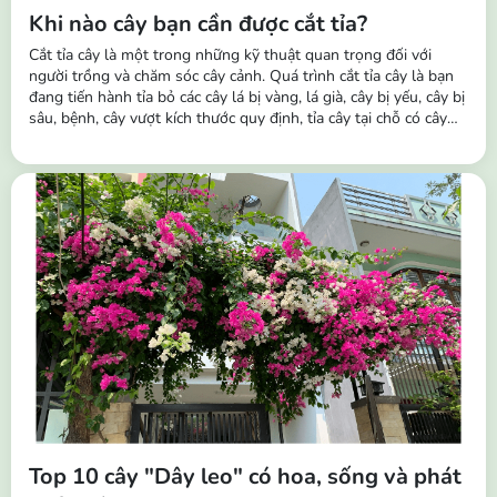
Khi nào cây bạn cần được cắt tỉa?
Cắt tỉa cây là một trong những kỹ thuật quan trọng đối với
người trồng và chăm sóc cây cảnh. Quá trình cắt tỉa cây là bạn
đang tiến hành tỉa bỏ các cây lá bị vàng, lá già, cây bị yếu, cây bị
sâu, bệnh, cây vượt kích thước quy định, tỉa cây tại chỗ có cây
mọc dày và dặm cây khỏe vào chỗ không mọc hoặc cây bị
chết,... Tầm quan trọng của việc cắt tỉa cây: Giúp kích thích sinh
trưởng...
Top 10 cây "Dây leo" có hoa, sống và phát