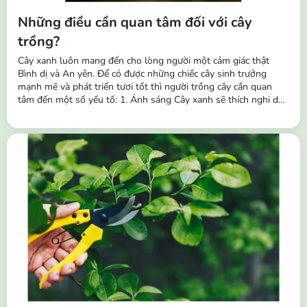
Những điều cần quan tâm đối với cây
trồng?
Cây xanh luôn mang đến cho lòng người một cảm giác thật
Bình dị và An yên. Để có được những chiếc cây sinh trưởng
mạnh mẽ và phát triển tươi tốt thì người trồng cây cần quan
tâm đến một số yếu tố: 1. Ánh sáng Cây xanh sẽ thích nghi dần
với các điều kiện ánh sáng khác nhau và theo thời gian chúng
cũng sẽ thích nghi với các môi trường khác nhau. Vì vậy, ngoài
tác dụng trang trí,...