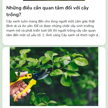
Những điều cần quan tâm đối với cây
trồng?
Cây xanh luôn mang đến cho lòng người một cảm giác thật
Bình dị và An yên. Để có được những chiếc cây sinh trưởng
mạnh mẽ và phát triển tươi tốt thì người trồng cây cần quan
tâm đến một số yếu tố: 1. Ánh sáng Cây xanh sẽ thích nghi dần
với các điều kiện ánh sáng khác nhau và theo thời gian chúng
cũng sẽ thích nghi với các môi trường khác nhau. Vì vậy, ngoài
tác dụng trang trí,...