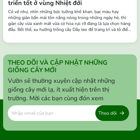
triển tốt ở vùng Nhiệt đới
Có vẻ như, nhìn những bức tường khô khan, bạc màu hay
những giàn bắn mái tôn nắng nóng trong những ngày hè, thì
giàn cây vừa xanh mát vừa có hoa rực rỡ đang là lựa chọn hàng
đầu. Bởi thế, xu hướng trồng cây Dây leo để trang trí và tô điểm
cho không gian đang trở nên phổ biến hơn. Những chùm hoa
buông rủ leo tường, hàng rào, ban công,… vô cùng sinh động,
tạo nên...
THEO DÕI VÀ CẬP NHẬT NHỮNG
GIỐNG CÂY MỚI
Vườn sẽ thường xuyên cập nhật những
giống cây mới lạ, ít xuất hiện trên thị
trường. Mời các bạn cùng đón xem
Theo dõi