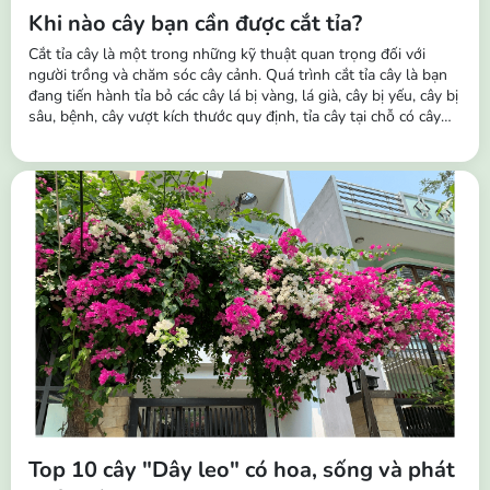
Khi nào cây bạn cần được cắt tỉa?
Cắt tỉa cây là một trong những kỹ thuật quan trọng đối với
người trồng và chăm sóc cây cảnh. Quá trình cắt tỉa cây là bạn
đang tiến hành tỉa bỏ các cây lá bị vàng, lá già, cây bị yếu, cây bị
sâu, bệnh, cây vượt kích thước quy định, tỉa cây tại chỗ có cây
mọc dày và dặm cây khỏe vào chỗ không mọc hoặc cây bị
chết,... Tầm quan trọng của việc cắt tỉa cây: Giúp kích thích sinh
trưởng...
Top 10 cây "Dây leo" có hoa, sống và phát