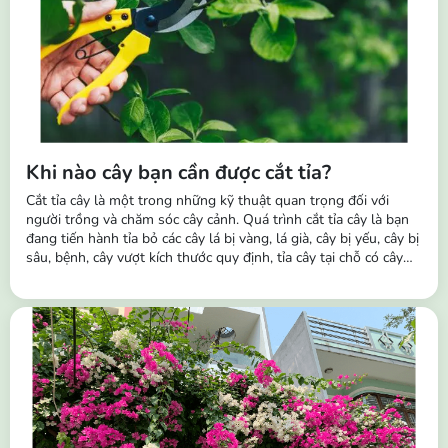
Khi nào cây bạn cần được cắt tỉa?
Cắt tỉa cây là một trong những kỹ thuật quan trọng đối với
người trồng và chăm sóc cây cảnh. Quá trình cắt tỉa cây là bạn
đang tiến hành tỉa bỏ các cây lá bị vàng, lá già, cây bị yếu, cây bị
sâu, bệnh, cây vượt kích thước quy định, tỉa cây tại chỗ có cây
mọc dày và dặm cây khỏe vào chỗ không mọc hoặc cây bị
chết,... Tầm quan trọng của việc cắt tỉa cây: Giúp kích thích sinh
trưởng...