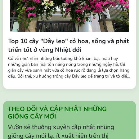
Top 10 cây "Dây leo" có hoa, sống và phát
triển tốt ở vùng Nhiệt đới
Có vẻ như, nhìn những bức tường khô khan, bạc màu hay
những giàn bắn mái tôn nắng nóng trong những ngày hè, thì
giàn cây vừa xanh mát vừa có hoa rực rỡ đang là lựa chọn hàng
đầu. Bởi thế, xu hướng trồng cây Dây leo để trang trí và tô điểm
cho không gian đang trở nên phổ biến hơn. Những chùm hoa
buông rủ leo tường, hàng rào, ban công,… vô cùng sinh động,
tạo nên...
THEO DÕI VÀ CẬP NHẬT NHỮNG
GIỐNG CÂY MỚI
Vườn sẽ thường xuyên cập nhật những
giống cây mới lạ, ít xuất hiện trên thị