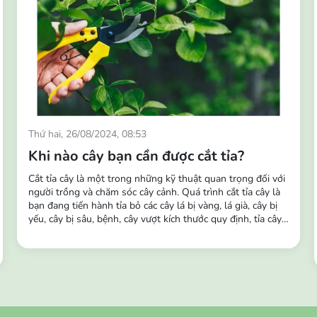
Thứ hai, 26/08/2024, 08:53
Khi nào cây bạn cần được cắt tỉa?
Cắt tỉa cây là một trong những kỹ thuật quan trọng đối với
người trồng và chăm sóc cây cảnh. Quá trình cắt tỉa cây là
bạn đang tiến hành tỉa bỏ các cây lá bị vàng, lá già, cây bị
yếu, cây bị sâu, bệnh, cây vượt kích thước quy định, tỉa cây
tại chỗ có cây mọc dày và dặm cây khỏe vào chỗ không
mọc hoặc cây bị chết,... Tầm quan trọng của việc cắt tỉa
cây: Giúp kích thích sinh trưởng...