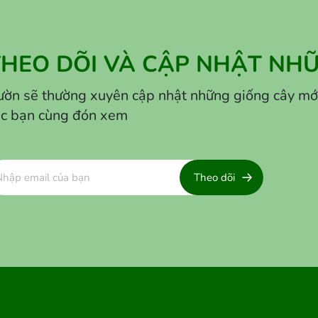
THEO DÕI VÀ CẬP NHẬT NHỮ
ờn sẽ thường xuyên cập nhật những giống cây mới lạ
ác bạn cùng đón xem
Theo dõi