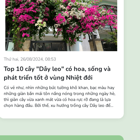
Thứ hai, 26/08/2024, 08:53
Top 10 cây "Dây leo" có hoa, sống và
phát triển tốt ở vùng Nhiệt đới
Có vẻ như, nhìn những bức tường khô khan, bạc màu hay
những giàn bắn mái tôn nắng nóng trong những ngày hè,
thì giàn cây vừa xanh mát vừa có hoa rực rỡ đang là lựa
chọn hàng đầu. Bởi thế, xu hướng trồng cây Dây leo để
trang trí và tô điểm cho không gian đang trở nên phổ biến
hơn. Những chùm hoa buông rủ leo tường, hàng rào, ban
công,… vô cùng sinh động, tạo nên...