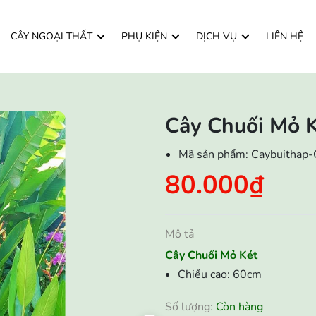
CÂY NGOẠI THẤT
PHỤ KIỆN
DỊCH VỤ
LIÊN HỆ
Cây Chuối Mỏ 
Mã sản phẩm:
Caybuithap
80.000₫
Mô tả
Cây Chuối Mỏ Két
Chiều cao: 60cm
Số lượng:
Còn hàng