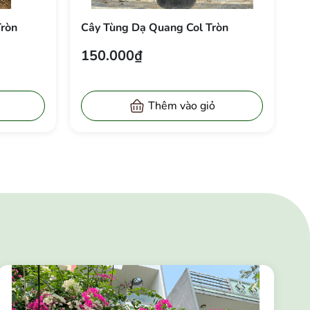
Tròn
Cây Tùng Dạ Quang Col Tròn
C
150.000₫
L
Thêm vào giỏ