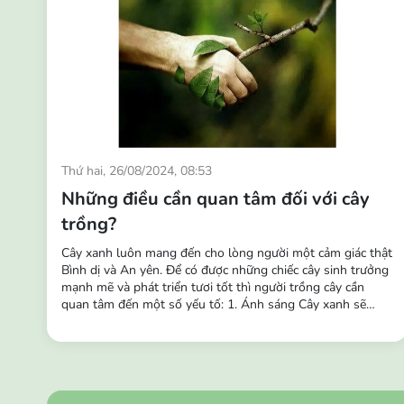
Thứ hai, 26/08/2024, 08:53
Những điều cần quan tâm đối với cây
trồng?
Cây xanh luôn mang đến cho lòng người một cảm giác thật
Bình dị và An yên. Để có được những chiếc cây sinh trưởng
mạnh mẽ và phát triển tươi tốt thì người trồng cây cần
quan tâm đến một số yếu tố: 1. Ánh sáng Cây xanh sẽ
thích nghi dần với các điều kiện ánh sáng khác nhau và
theo thời gian chúng cũng sẽ thích nghi với các môi trường
khác nhau. Vì vậy, ngoài tác dụng trang trí,...