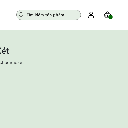
0
Két
-Chuoimoket