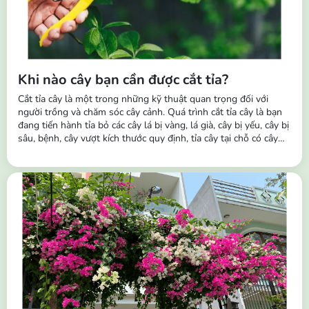
Khi nào cây bạn cần được cắt tỉa?
Cắt tỉa cây là một trong những kỹ thuật quan trọng đối với
người trồng và chăm sóc cây cảnh. Quá trình cắt tỉa cây là bạn
đang tiến hành tỉa bỏ các cây lá bị vàng, lá già, cây bị yếu, cây bị
sâu, bệnh, cây vượt kích thước quy định, tỉa cây tại chỗ có cây
mọc dày và dặm cây khỏe vào chỗ không mọc hoặc cây bị
chết,... Tầm quan trọng của việc cắt tỉa cây: Giúp kích thích sinh
trưởng...