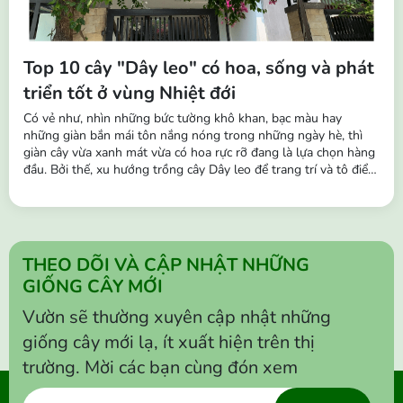
Top 10 cây "Dây leo" có hoa, sống và phát
triển tốt ở vùng Nhiệt đới
Có vẻ như, nhìn những bức tường khô khan, bạc màu hay
những giàn bắn mái tôn nắng nóng trong những ngày hè, thì
giàn cây vừa xanh mát vừa có hoa rực rỡ đang là lựa chọn hàng
đầu. Bởi thế, xu hướng trồng cây Dây leo để trang trí và tô điểm
cho không gian đang trở nên phổ biến hơn. Những chùm hoa
buông rủ leo tường, hàng rào, ban công,… vô cùng sinh động,
tạo nên...
THEO DÕI VÀ CẬP NHẬT NHỮNG
GIỐNG CÂY MỚI
Vườn sẽ thường xuyên cập nhật những
giống cây mới lạ, ít xuất hiện trên thị
trường. Mời các bạn cùng đón xem