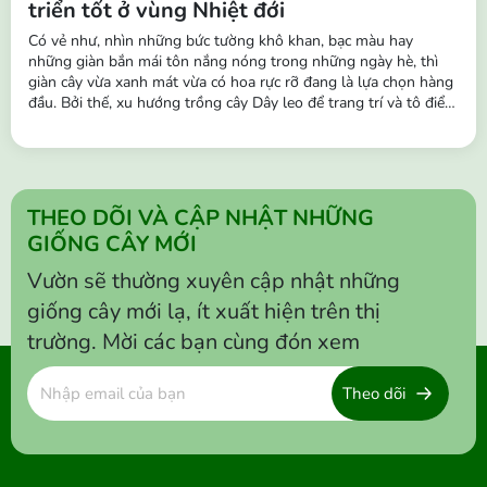
triển tốt ở vùng Nhiệt đới
Có vẻ như, nhìn những bức tường khô khan, bạc màu hay
những giàn bắn mái tôn nắng nóng trong những ngày hè, thì
giàn cây vừa xanh mát vừa có hoa rực rỡ đang là lựa chọn hàng
đầu. Bởi thế, xu hướng trồng cây Dây leo để trang trí và tô điểm
cho không gian đang trở nên phổ biến hơn. Những chùm hoa
buông rủ leo tường, hàng rào, ban công,… vô cùng sinh động,
tạo nên...
THEO DÕI VÀ CẬP NHẬT NHỮNG
GIỐNG CÂY MỚI
Vườn sẽ thường xuyên cập nhật những
giống cây mới lạ, ít xuất hiện trên thị
trường. Mời các bạn cùng đón xem
Theo dõi