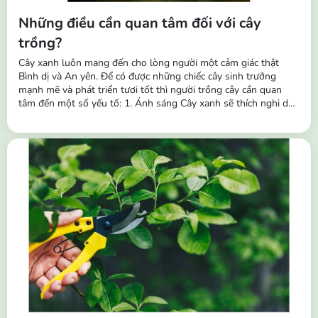
Những điều cần quan tâm đối với cây
trồng?
Cây xanh luôn mang đến cho lòng người một cảm giác thật
Bình dị và An yên. Để có được những chiếc cây sinh trưởng
mạnh mẽ và phát triển tươi tốt thì người trồng cây cần quan
tâm đến một số yếu tố: 1. Ánh sáng Cây xanh sẽ thích nghi dần
với các điều kiện ánh sáng khác nhau và theo thời gian chúng
cũng sẽ thích nghi với các môi trường khác nhau. Vì vậy, ngoài
tác dụng trang trí,...