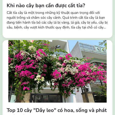
Khi nào cây bạn cần được cắt tỉa?
Cắt tỉa cây là một trong những kỹ thuật quan trọng đối với
người trồng và chăm sóc cây cảnh. Quá trình cắt tỉa cây là bạn
đang tiến hành tỉa bỏ các cây lá bị vàng, lá già, cây bị yếu, cây bị
sâu, bệnh, cây vượt kích thước quy định, tỉa cây tại chỗ có cây
mọc dày và dặm cây khỏe vào chỗ không mọc hoặc cây bị
chết,... Tầm quan trọng của việc cắt tỉa cây: Giúp kích thích sinh
trưởng...
Top 10 cây "Dây leo" có hoa, sống và phát