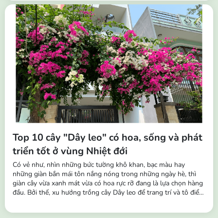
trưởng...
Top 10 cây "Dây leo" có hoa, sống và phát
triển tốt ở vùng Nhiệt đới
Có vẻ như, nhìn những bức tường khô khan, bạc màu hay
những giàn bắn mái tôn nắng nóng trong những ngày hè, thì
giàn cây vừa xanh mát vừa có hoa rực rỡ đang là lựa chọn hàng
đầu. Bởi thế, xu hướng trồng cây Dây leo để trang trí và tô điểm
cho không gian đang trở nên phổ biến hơn. Những chùm hoa
buông rủ leo tường, hàng rào, ban công,… vô cùng sinh động,