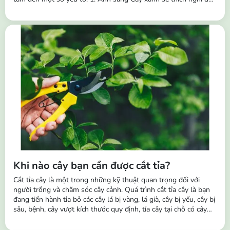
với các điều kiện ánh sáng khác nhau và theo thời gian chúng
cũng sẽ thích nghi với các môi trường khác nhau. Vì vậy, ngoài
tác dụng trang trí,...
Khi nào cây bạn cần được cắt tỉa?
Cắt tỉa cây là một trong những kỹ thuật quan trọng đối với
người trồng và chăm sóc cây cảnh. Quá trình cắt tỉa cây là bạn
đang tiến hành tỉa bỏ các cây lá bị vàng, lá già, cây bị yếu, cây bị
sâu, bệnh, cây vượt kích thước quy định, tỉa cây tại chỗ có cây
mọc dày và dặm cây khỏe vào chỗ không mọc hoặc cây bị
chết,... Tầm quan trọng của việc cắt tỉa cây: Giúp kích thích sinh